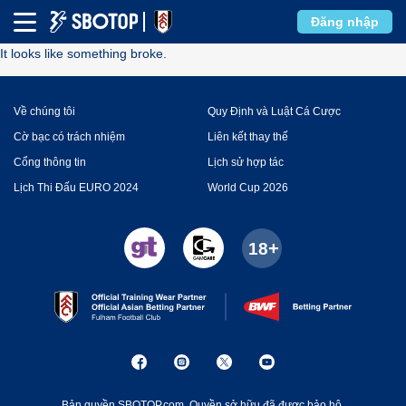
Error
Đăng nhập
It looks like something broke.
Về chúng tôi
Quy Định và Luật Cá Cược
Cờ bạc có trách nhiệm
Liên kết thay thế
Cổng thông tin
Lịch sử hợp tác
Lịch Thi Đấu EURO 2024
World Cup 2026
Bản quyền SBOTOP.com. Quyền sở hữu đã được bảo hộ.